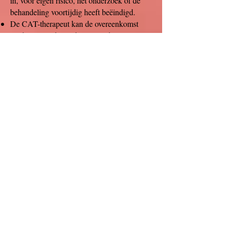
in, voor eigen risico, het onderzoek of de
behandeling voortijdig heeft beëindigd.
De CAT-therapeut kan de overeenkomst
slechts eenzijdig onder vermelding van
argumenten beëindigen, indien
redelijkerwijs niet van hem kan worden
gevergd dat hij de overeenkomst voortzet.
De CAT-therapeut zal in een dergelijke
situatie hulp en adviezen blijven verlenen,
totdat de hulpvrager een overeenkomst met
een andere hulpverlener heeft kunnen
sluiten
Ik wil u er tevens op attenderen dat u de
mogelijkheid hebt om een klacht in te
dienen bij de nationale toezichthouder, de
Autoriteit Persoonsgegevens, als u vindt dat
ik niet op de juiste manier met uw gegevens
omga. Dat kan via de link:
https://autoriteitpersoonsgegevens.nl/nl/cont
act-met-de-autoriteit-persoonsgegevens/tip-o