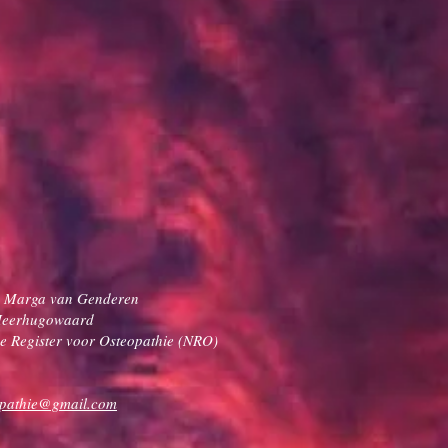
jk Marga van Genderen
Heerhugowaard
se Register voor Osteopathie (NRO)
opathie@gmail.com