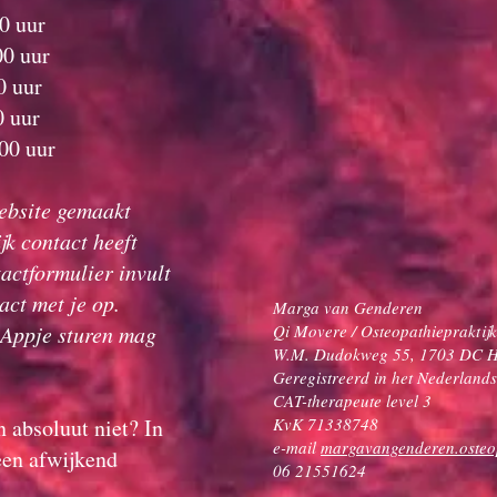
00 uur
 uur
 uur
 uur
0 uur
ebsite gemaakt
jk contact heeft
tactformulier invult
act met je op.
Marga van Genderen
sAppje sturen mag
Qi Movere / Osteopathieprakti
W.M. Dudokweg 55, 1703 DC 
Geregistreerd in het Nederland
CAT-therapeute level 3
 absoluut niet? In
KvK 71338748
e-mail
margavangenderen.oste
een afwijkend
06 21551624