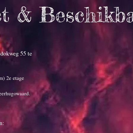
t & Beschikb
dokweg 55 te
m) 2e etage
Heerhugowaard.
n: