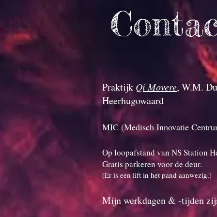
Contac
Praktijk
Qi Movere
, W.M. Du
Heerhugowaard
MIC (Medisch Innovatie Centru
Op loopafstand van NS Station 
Gratis parkeren voor de deur.
(Er is een lift in het pand aanwezig.)
Mijn werkdagen & -tijden zij