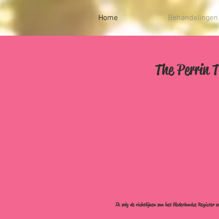
Home
Behandelingen 
The Perrin T
Bij Qi Movere kun j
'Een inno
Ik volg de richtlijnen van het Nederlandse Registe