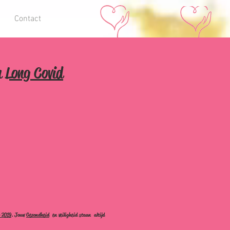
Contact
n
Long Covid
der andere
MSTR
®
nweefsel'
r 2019
. Jouw
Gezondheid
en veiligheid staan altijd