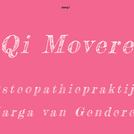
voorop!
Qi Mover
steopathieprakti
arga van Gender