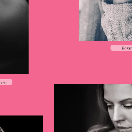
Borst
een)