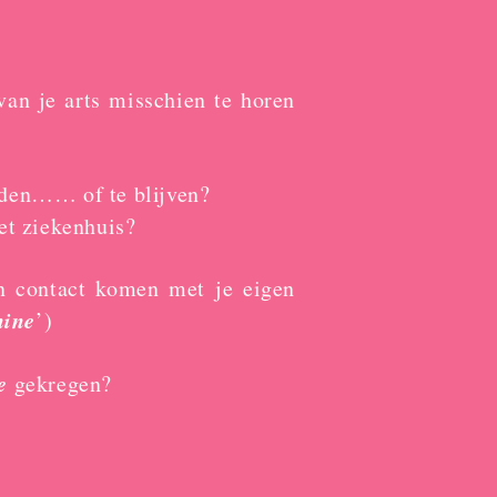
an je arts misschien te horen
rden…… of te blijven?
et ziekenhuis?
in contact komen met je eigen
nine
’)
e
gekregen?