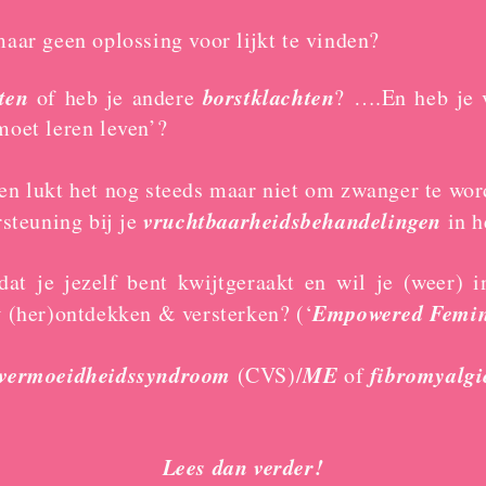
aar geen oplossing voor lijkt te vinden?
sten
borstklachten
of heb je andere
? ….En heb je v
moet leren leven’?
en lukt het nog steeds maar niet om zwanger te wo
vruchtbaarheidsbehandelingen
rsteuning bij je
in h
dat je jezelf bent kwijtgeraakt en wil je (weer) 
t
Empowered Femi
(her)ontdekken & versterken? (‘
 vermoeidheidssyndroom
ME
fibromyalgi
(CVS)/
of
Lees dan verder!