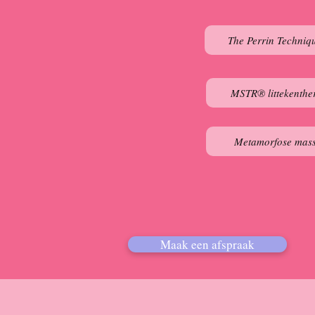
The Perrin Techni
MSTR® littekenthe
Metamorfose mas
Maak een afspraak