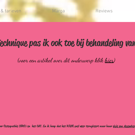
& tarieven
Marga
Reviews
echnique pas ik ook toe bij
behandeling va
(voor een artikel over dit onderwerp klik
hier
)
Last van littekens?
e terecht voor littekenbehandeling. Hiervoor gebruik ik on
vatieve en effectieve hands-on therapie voor de behandeling van litteke
r voor Osteopathie (NRO) en het CAT. En ik hoop dat het RIVM snel weer terugkeert naar haar
visie van decembe