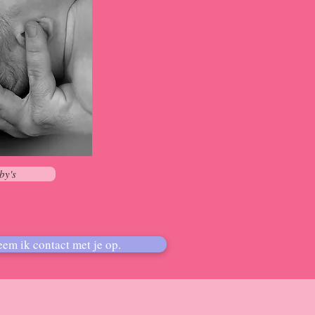
by's
eem ik contact met je op.