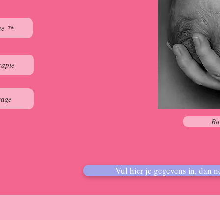
que ™
rapie
sage
Ba
Vul hier je gegevens in, dan n