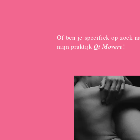
Of ben je specifiek op zoek n
Qi Movere
mijn praktijk
!