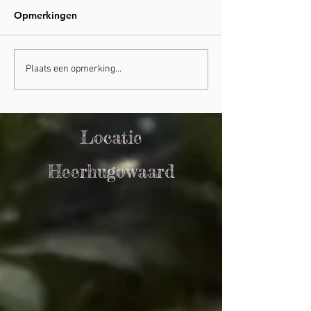
Opmerkingen
'Natuurlijk vruchtbaar'
Stimuleer je
Plaats een opmerking...
lymfesysteem: 
droogborstelen
Locatie
Heerhugowaard