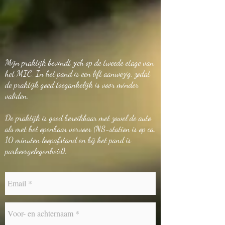
Mijn praktijk bevindt zich op de tweede etage van
het MIC. In het pand is een lift aanwezig, zodat
de praktijk goed toegankelijk is voor minder
validen.
De praktijk is goed bereikbaar met zowel de auto
als met het openbaar vervoer (NS-station is op ca.
10 minuten loopafstand en b
ij het pand is
parkeergelegenheid).