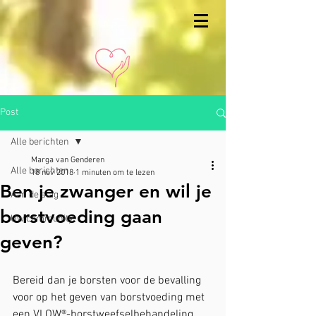
Post
Alle berichten
Marga van Genderen
Alle berichten
18 nov 2018
1 minuten om te lezen
Ben je zwanger en wil je
Aan de slag
borstvoeding gaan
Uw community
geven?
Bereid dan je borsten voor de bevalling 
voor op het geven van borstvoeding met 
een VLOW®-borstweefselbehandeling. 