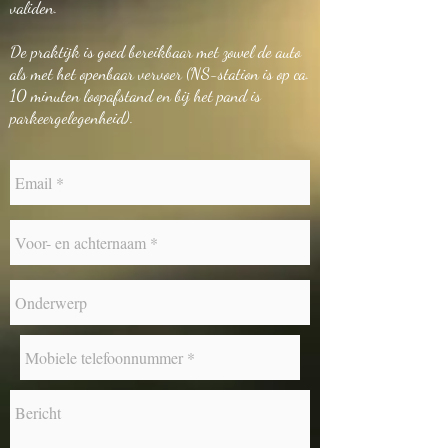
validen.
De praktijk is goed bereikbaar met zowel de auto
als met het openbaar vervoer (NS-station is op ca.
10 minuten loopafstand en b
ij het pand is
parkeergelegenheid).