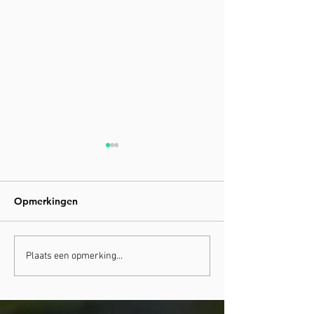
Opmerkingen
'Natuurlijk vruchtbaar'
Stimuleer je
Plaats een opmerking...
lymfesysteem: 
droogborstelen