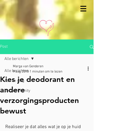
Post
Alle berichten
Marga van Genderen
Alle berichten
9 aug 2018
1 minuten om te lezen
Kies je deodorant en
Aan de slag
andere
Uw community
verzorgingsproducten
bewust
Realiseer je dat alles wat je op je huid 